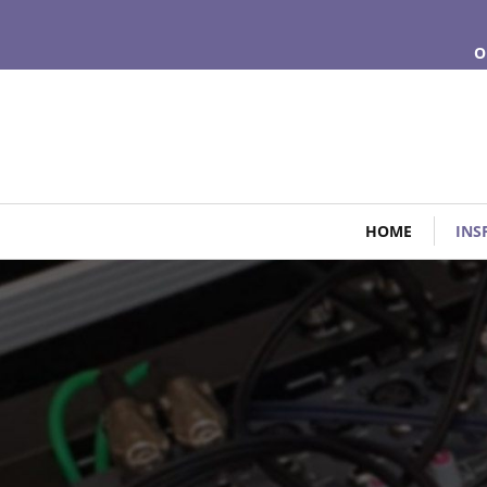
O
HOME
INS